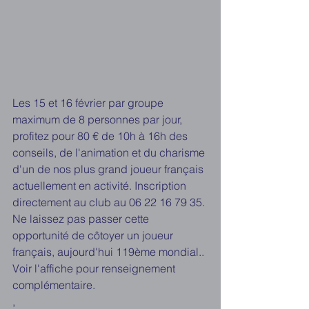
Les 15 et 16 février par groupe 
maximum de 8 personnes par jour, 
profitez pour 80 € de 10h à 16h des 
conseils, de l'animation et du charisme 
d'un de nos plus grand joueur français 
actuellement en activité. Inscription 
directement au club au 06 22 16 79 35. 
Ne laissez pas passer cette 
opportunité de côtoyer un joueur 
français, aujourd'hui 119ème mondial.. 
Voir l'affiche pour renseignement 
complémentaire.
,