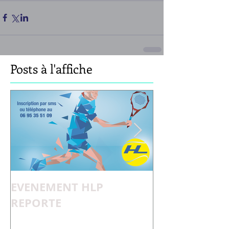
Posts à l'affiche
EVENEMENT HLP
Pourquoi Adè
REPORTE
H ?