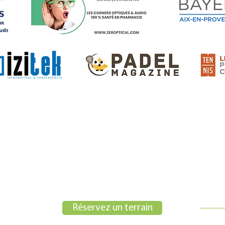
Menu
AGE / SCHOOL
ALL IN BUSINESS
ALL IN TOURNOI
 Chabauds,
Réservez un terrain