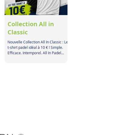
Collection All in
Classic
Nouvelle Collection All In Classic : Le
t-shirt padel idéal à 10 € ! Simple.
Efficace. Intemporel. All In Padel
Sports lance sa toute nouvelle
collection textile avec un objectif clair
: proposer un équipement
performant, stylé et accessible à tous
les passionnés. Découvrez le t-shirt
de la Collection All In Classic, pensé
par et pour les joueurs de padel ! Un
style épuré, deux coloris
incontournables Que vous soyez
adepte de la sobriété ou des tenues
lumineuses sur la piste,