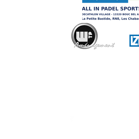
ALL IN ANIMATIONS
ALL IN ST
Contact
DECATHLON VILLAGE
La Petite Bastide, Avenue des
RN8,13320 Bouc-Bel-Air