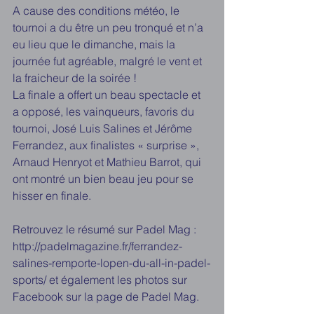
A cause des conditions météo, le 
tournoi a du être un peu tronqué et n’a 
eu lieu que le dimanche, mais la 
journée fut agréable, malgré le vent et 
la fraicheur de la soirée !
La finale a offert un beau spectacle et 
a opposé, les vainqueurs, favoris du 
tournoi, José Luis Salines et Jérôme 
Ferrandez, aux finalistes « surprise », 
Arnaud Henryot et Mathieu Barrot, qui 
ont montré un bien beau jeu pour se 
hisser en finale.
Retrouvez le résumé sur Padel Mag : 
http://padelmagazine.fr/ferrandez-
salines-remporte-lopen-du-all-in-padel-
sports/ et également les photos sur 
Facebook sur la page de Padel Mag.