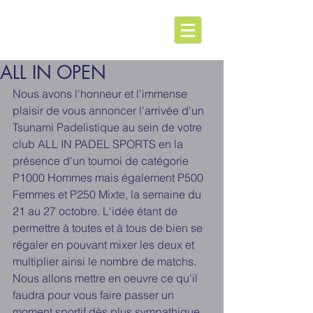
ALL IN OPEN
Nous avons l'honneur et l'immense 
plaisir de vous annoncer l'arrivée d'un 
Tsunami Padelistique au sein de votre 
club ALL IN PADEL SPORTS en la 
présence d'un tournoi de catégorie 
P1000 Hommes mais également P500 
Femmes et P250 Mixte, la semaine du 
21 au 27 octobre. L'idée étant de 
permettre à toutes et à tous de bien se 
régaler en pouvant mixer les deux et 
multiplier ainsi le nombre de matchs. 
Nous allons mettre en oeuvre ce qu'il 
faudra pour vous faire passer un 
moment sportif dès plus sympathique 