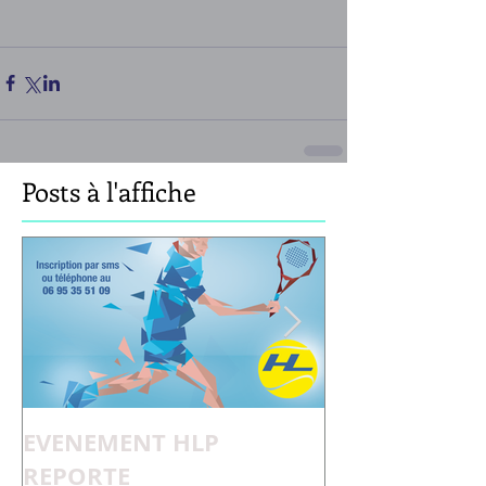
Posts à l'affiche
EVENEMENT HLP
Pourquoi Adè
REPORTE
H ?