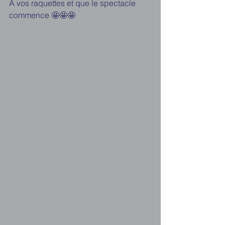
A vos raquettes et que le spectacle 
commence 🤩🤩🤩