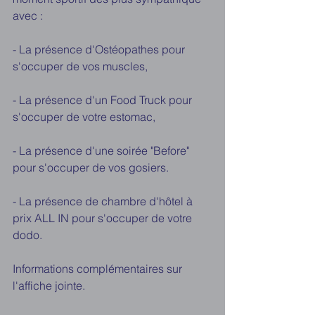
avec :
- La présence d'Ostéopathes pour 
s'occuper de vos muscles,
- La présence d'un Food Truck pour 
s'occuper de votre estomac,
- La présence d'une soirée "Before" 
pour s'occuper de vos gosiers.
- La présence de chambre d'hôtel à 
prix ALL IN pour s'occuper de votre 
dodo.
Informations complémentaires sur 
l'affiche jointe.