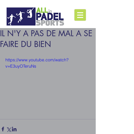
IL N'Y A PAS DE MAL A SE
FAIRE DU BIEN
https://www.youtube.com/watch?
v=E3uyOTeruNs