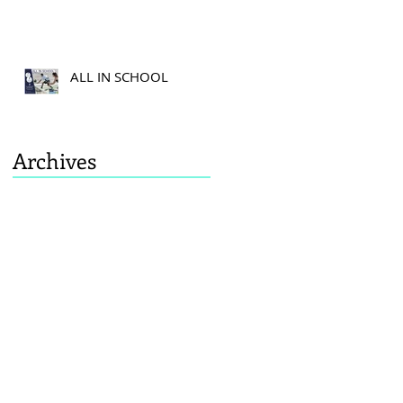
ALL IN SCHOOL
Archives
août 2026
(4)
4 posts
septembre 2024
(1)
1 post
décembre 2021
(3)
3 posts
octobre 2021
(1)
1 post
août 2021
(2)
2 posts
juin 2021
(5)
5 posts
mai 2021
(1)
1 post
mars 2021
(1)
1 post
janvier 2021
(1)
1 post
décembre 2020
(2)
2 posts
octobre 2020
(1)
1 post