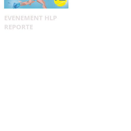
EVENEMENT HLP
Pourquoi Adès n'a
REPORTE
pas de H ?