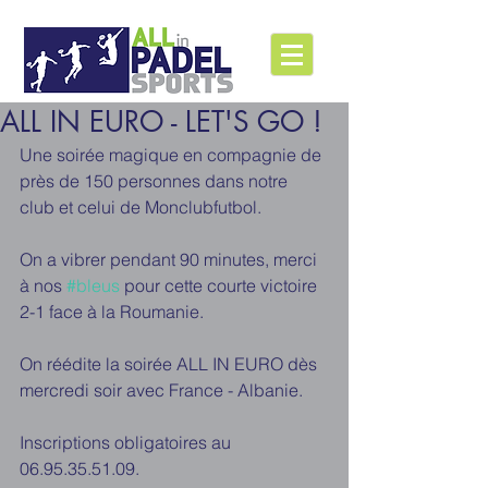
ALL IN EURO - LET'S GO !
Une soirée magique en compagnie de 
près de 150 personnes dans notre 
club et celui de Monclubfutbol. 
On a vibrer pendant 90 minutes, merci 
à nos 
#bleus
 pour cette courte victoire 
2-1 face à la Roumanie. 
On réédite la soirée ALL IN EURO dès 
mercredi soir avec France - Albanie. 
Inscriptions obligatoires au 
06.95.35.51.09. 