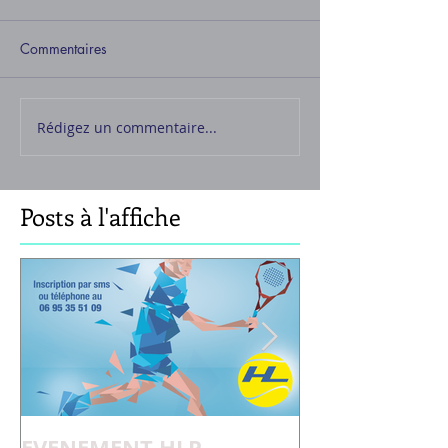
Commentaires
Rédigez un commentaire...
Posts à l'affiche
EVENEMENT HLP
Pourquoi Adè