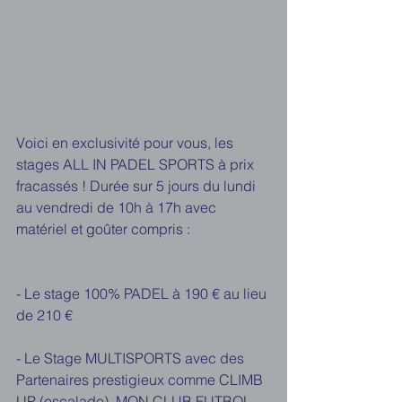
Voici en exclusivité pour vous, les 
stages ALL IN PADEL SPORTS à prix 
fracassés ! Durée sur 5 jours du lundi 
au vendredi de 10h à 17h avec 
matériel et goûter compris :
- Le stage 100% PADEL à 190 € au lieu 
de 210 €
- Le Stage MULTISPORTS avec des 
Partenaires prestigieux comme CLIMB 
UP (escalade), MON CLUB FUTBOL 