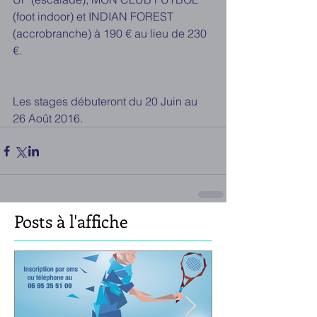
(foot indoor) et INDIAN FOREST 
(accrobranche) à 190 € au lieu de 230 
€.
Les stages débuteront du 20 Juin au 
26 Août 2016.
Posts à l'affiche