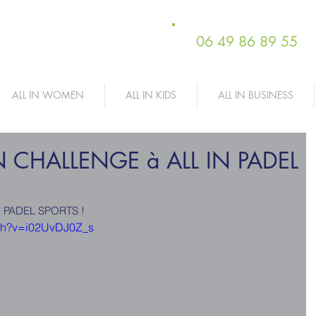
06 49 86 89 55
ALL IN WOMEN
ALL IN KIDS
ALL IN BUSINESS
CHALLENGE à ALL IN PADEL
N PADEL SPORTS !
tch?v=i02UvDJ0Z_s