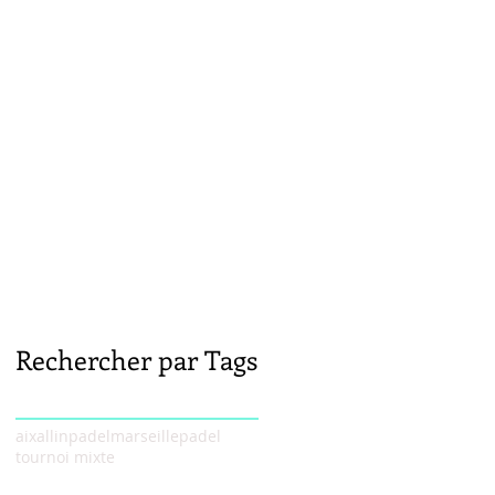
octobre 2017
(1)
1 post
septembre 2017
(1)
1 post
août 2017
(1)
1 post
juin 2017
(7)
7 posts
janvier 2017
(1)
1 post
décembre 2016
(1)
1 post
novembre 2016
(2)
2 posts
octobre 2016
(3)
3 posts
septembre 2016
(1)
1 post
juillet 2016
(1)
1 post
juin 2016
(4)
4 posts
mai 2016
(5)
5 posts
avril 2016
(5)
5 posts
Rechercher par Tags
aix
allinpadel
marseille
padel
tournoi mixte