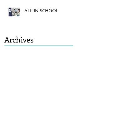
ALL IN SCHOOL
Archives
août 2026
(4)
4 posts
septembre 2024
(1)
1 post
décembre 2021
(3)
3 posts
octobre 2021
(1)
1 post
août 2021
(2)
2 posts
juin 2021
(5)
5 posts
mai 2021
(1)
1 post
mars 2021
(1)
1 post
janvier 2021
(1)
1 post
décembre 2020
(2)
2 posts
octobre 2020
(1)
1 post
septembre 2020
(2)
2 posts
août 2020
(2)
2 posts